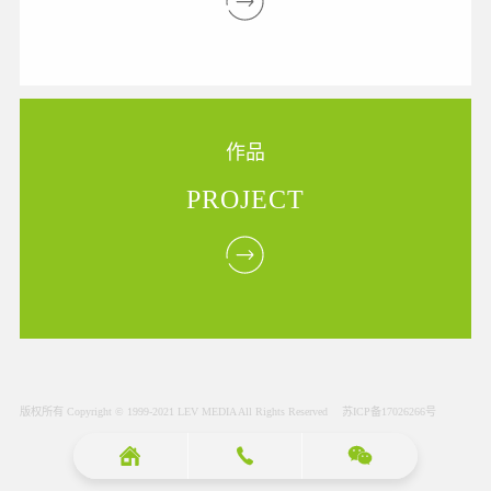
作品
PROJECT
版权所有 Copyright © 1999-2021
LEV MEDIA
All Rights Reserved
苏ICP备17026266号


